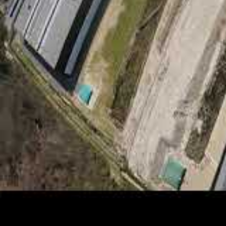
Le projet Khavda-I, d’une capacité finale
lancement de la centrale de 13,98 MW, N
capacités supplémentaires au cours des 
Une unité de 69,04 MW opérationne
l’accroissement de la production sol
75,50 MW de capacité mise en servic
243,66 MW déjà déclarés opération
publiques.
Capacité mise en
Phase
service (MW)
Unité initiale
13,98
Phase
69,04