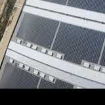
 de 1 255 MW, avance par phases. Après le
TPC a également annoncé la mise en service de
derniers mois, notamment :
lle récemment, contribuant significativement à
aire.
e, renforçant l’ampleur du parc solaire.
nels sur le même site, selon les annonces
Date
Impact clé
d’annonce
Décembre
Lancement de la première étape
2025
opérationnelle
Décembre
Renforcement important de la