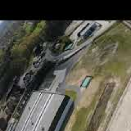
Renforcement de la production d’él
significativement à la capacité sol
fossiles.
Diminution des émissions de gaz à
des émissions, participando à l’eff
climatique.
Stimulation économique locale :
La
favorisent la création d’emplois e
Gujarat.
Soutien à la stabilité énergétique 
améliore la résilience du réseau fa
Ces bénéfices s’inscrivent dans la politi
l’apport des énergies renouvelables dans 
Déploiement progress
en service du projet