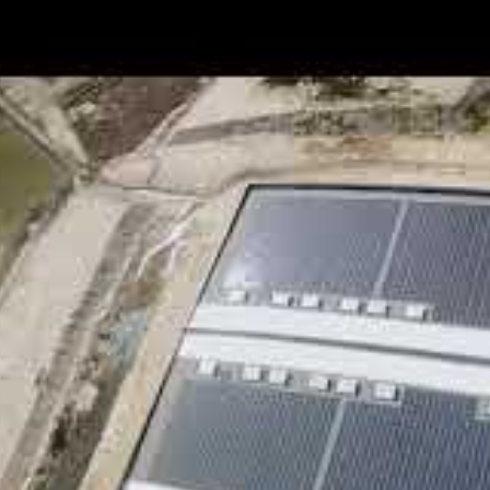
ectricité propre :
La centrale contribue
aire installée, réduisant la dépendance aux sources
 effet de serre :
Ce projet accélère la diminution
ort national de lutte contre le changement
 construction et l’exploitation de la centrale
t le développement économique dans la région du
:
En diversifiant les sources d’énergie, NTPC
ce aux fluctuations de la demande.
que d’expansion de NTPC, qui cherche à renforcer
son portefeuille.
if et étapes de la mise
 Khavda-I