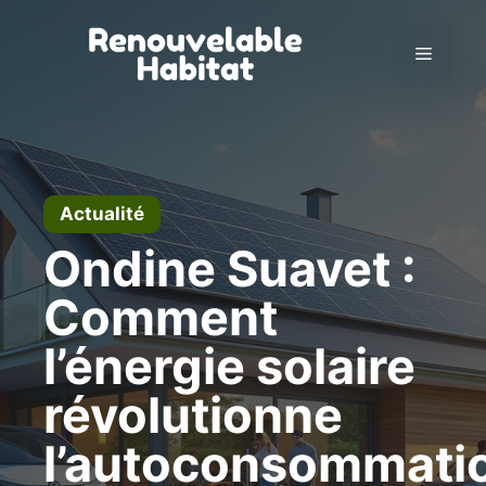
Aller
au
Menu
contenu
Actualité
Ondine Suavet :
Comment
l’énergie solaire
révolutionne
l’autoconsommati