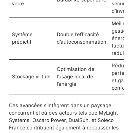
verre
sécurité
d’invest
Meilleur
gestion
Système
Double l’efficacité
énergéti
prédictif
d’autoconsommation
factures
réduites
Réductio
Optimisation de
pertes d
Stockage virtuel
l’usage local de
et gain 
l’énergie
confort
Ces avancées s’intègrent dans un paysage
concurrentiel où des acteurs tels que MyLight
Systems, Oscaro Power, DualSun, et Soleco
France contribuent également à repousser les