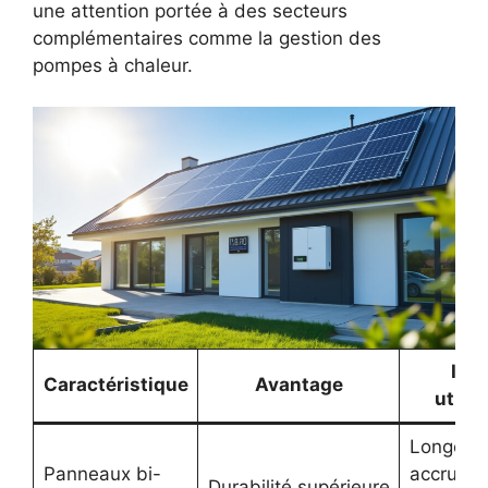
une attention portée à des secteurs
complémentaires comme la gestion des
pompes à chaleur.
Imp
Caractéristique
Avantage
utilis
Longévit
Panneaux bi-
accrue e
Durabilité supérieure