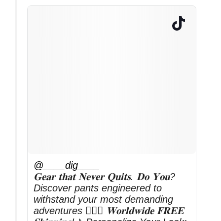
@____dig____
𝐆𝐞𝐚𝐫 𝐭𝐡𝐚𝐭 𝐍𝐞𝐯𝐞𝐫 𝐐𝐮𝐢𝐭𝐬. 𝐃𝐨 𝐘𝐨𝐮?
Discover pants engineered to
withstand your most demanding
adventures 🧗🏼‍♂️ 𝐖𝐨𝐫𝐥𝐝𝐰𝐢𝐝𝐞 𝐅𝐑𝐄𝐄