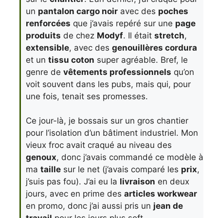
un
pantalon cargo noir
avec des
poches
renforcées
que j’avais repéré sur une
page
produits
de chez
Modyf
. Il était
stretch
,
extensible
, avec des
genouillères cordura
et un
tissu coton
super agréable. Bref, le
genre de
vêtements professionnels
qu’on
voit souvent dans les pubs, mais qui, pour
une fois, tenait ses promesses.
Ce jour-là, je bossais sur un gros chantier
pour l’isolation d’un bâtiment industriel. Mon
vieux froc avait craqué au niveau des
genoux
, donc j’avais commandé ce modèle à
ma
taille
sur le net (j’avais comparé les
prix
,
j’suis pas fou). J’ai eu la
livraison
en deux
jours, avec en prime des
articles workwear
en promo, donc j’ai aussi pris un
jean de