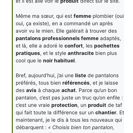
et il est allé voir le
produit
direct sur le site.
Même ma sœur, qui est
femme
plombier (oui
oui, ça existe), en a commandé un après
avoir vu le mien. Elle galérait à trouver des
pantalons professionnels femme
adaptés,
et là, elle a adoré le
confort
, les
pochettes
pratiques
, et le style
anthracite
bien plus
cool que le
noir habituel
.
Bref, aujourd’hui, j’ai une
liste
de pantalons
préférés, tous bien
référencés
, et je laisse
des
avis
à chaque
achat
. Parce qu’un bon
pantalon, c’est pas juste un truc qu’on enfile :
c’est une vraie
protection
, un
produit
de taf
qui fait toute la différence sur un
chantier
. Et
maintenant, je le dis à tous les nouveaux qui
débarquent :
« Choisis bien ton pantalon,