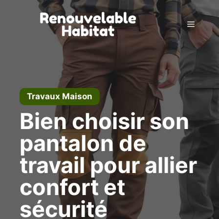
Aller
au
Menu
contenu
Travaux Maison
Bien choisir son
pantalon de
travail pour allier
confort et
sécurité