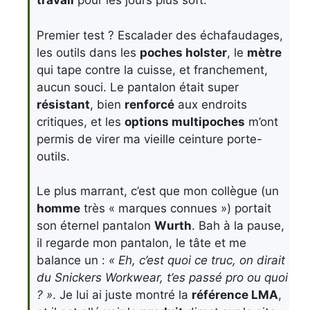
travail
pour les jours plus soft.
Premier test ? Escalader des échafaudages,
les outils dans les
poches holster
, le
mètre
qui tape contre la cuisse, et franchement,
aucun souci. Le pantalon était super
résistant
, bien
renforcé
aux endroits
critiques, et les
options multipoches
m’ont
permis de virer ma vieille ceinture porte-
outils.
Le plus marrant, c’est que mon collègue (un
homme
très « marques connues ») portait
son éternel pantalon
Wurth
. Bah à la pause,
il regarde mon pantalon, le tâte et me
balance un :
« Eh, c’est quoi ce truc, on dirait
du Snickers Workwear, t’es passé pro ou quoi
? »
. Je lui ai juste montré la
référence LMA
,