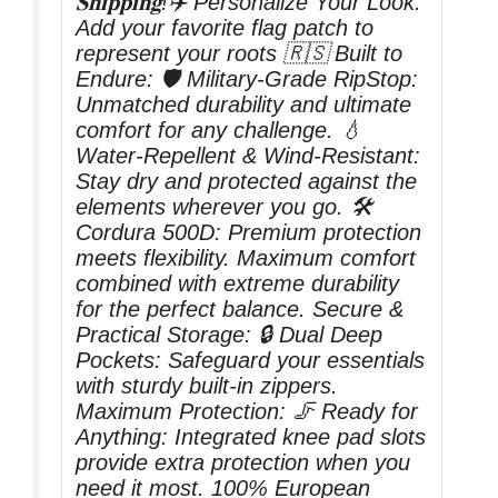
𝐒𝐡𝐢𝐩𝐩𝐢𝐧𝐠!✈️ Personalize Your Look:
Add your favorite flag patch to
represent your roots 🇷🇸 Built to
Endure: 🛡 Military-Grade RipStop:
Unmatched durability and ultimate
comfort for any challenge. 💧
Water-Repellent & Wind-Resistant:
Stay dry and protected against the
elements wherever you go. 🛠
Cordura 500D: Premium protection
meets flexibility. Maximum comfort
combined with extreme durability
for the perfect balance. Secure &
Practical Storage: 🔒 Dual Deep
Pockets: Safeguard your essentials
with sturdy built-in zippers.
Maximum Protection: 🦵 Ready for
Anything: Integrated knee pad slots
provide extra protection when you
need it most. 100% European