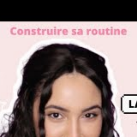
r peau grasse
produit ne bouche pas les pores, limitant ainsi les
xcès de sébum.
duit la brillance, favorisant un teint homogène et
on et l’absorption, sans laisser de film gras.
ure une défense optimale contre les effets
mentaux par les experts, et notamment mis en
isés et guides comme celui proposé par
Vichy
pour
ns spécifiques des peaux grasses.
lassiques pour préserver