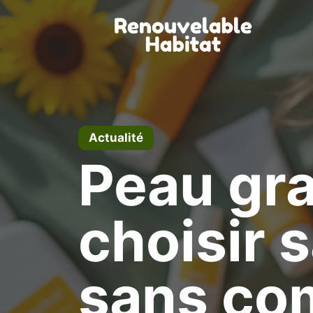
Aller
au
contenu
Actualité
Peau gr
choisir 
sans com