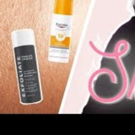
Parmi les erreurs fréquentes, l’utilisation
le visage reste problématique. Les formule
marqué et peuvent entraîner l’acné ou l’ap
ingrédients occlusifs et une composition
Un autre piège est de sous-estimer l’imp
sans cette garantie risque de favoriser l
attentes d’une protection confortable et eff
indication avant achat.
Les conseils peau grass
crème solaire
Choisir un produit spécifique visa
risque de boutons.
Opter pour une formule légère :
pr
Vérifier la mention non comédogè
Favoriser un fini matifiant :
pour li