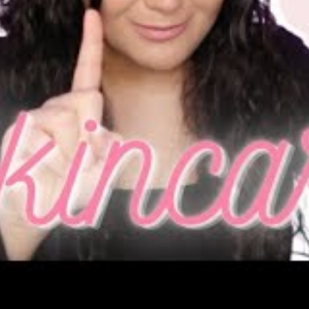
 exclusive d’une crème solaire destinée au corps sur
s enrichies induisent un effet brillant encore plus
parition de boutons. Cela s’explique par des
 épaisse inadaptée aux peaux grasses.
ortance de la mention
non comédogène
. Un soin
’obstruction des pores et ne répond donc pas aux
icace. Il est ainsi crucial de vérifier cette
e pour un usage optimal de la
ge :
adapté à votre type de peau pour réduire le
ivilégier les textures fluides, gels ou sprays.
ne :
indispensable pour éviter les imperfections.
miter les brillances tout au long de la journée.