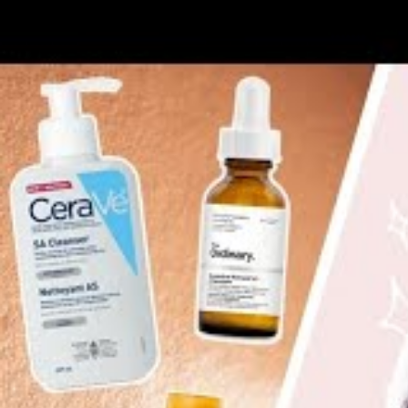
bonne crème solaire pou
Non comédogène :
Garantit que le 
risques d’imperfections liées à l’e
Matifiante :
Offre un fini sec qui ré
fluide.
Texture légère :
Facilite l’applicati
Protection UVA/UVB efficace :
Ass
néfastes du soleil.
Ces critères sont reconnus comme fonda
avant dans de nombreux articles spécial
une protection solaire adaptée aux besoi
Éviter les erreurs c
sa peau en 2026