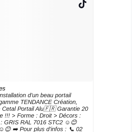
es
tallation d’un beau portail
la gamme TENDANCE Création,
 Cetal Portail Alu🇫🇷 Garantie 20
!!! > Forme : Droit > Décors :
 : GRIS RAL 7016 STC2 ☺️😊
️😊 ➡️ Pour plus d’infos : 📞 02