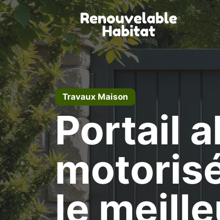
Aller
au
contenu
Travaux Maison
Portail 
motorisé
le meille