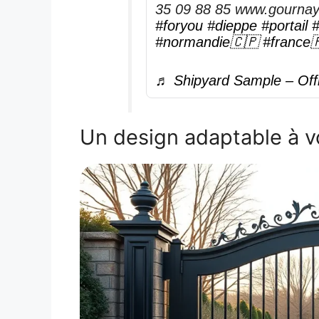
35 09 88 85 www.gourna
#foryou
#dieppe
#portail
#
#normandie🇨🇵
#france
♬ Shipyard Sample – Offi
Un design adaptable à v