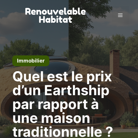
Aller
au
Menu
contenu
Immobilier
Quel est le prix
d’un Earthship
par rapport à
une maison
traditionnelle ?