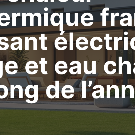
ermique fra
sant électri
ge et eau c
long de l’an