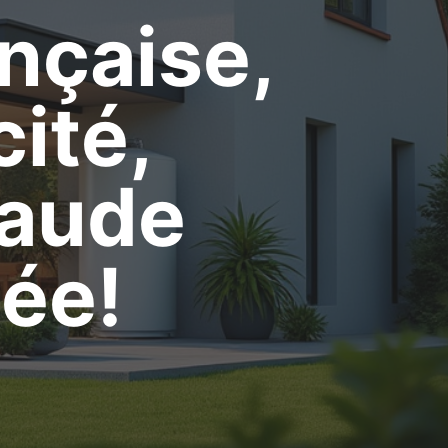
nçaise,
cité,
haude
née!