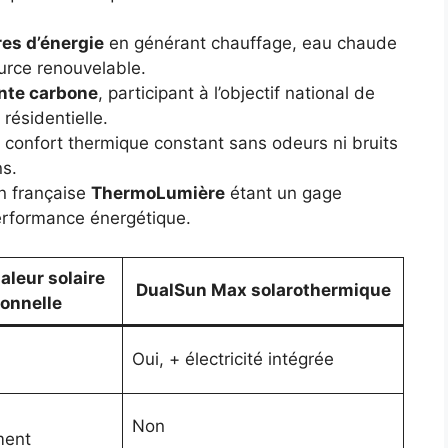
res d’énergie
en générant chauffage, eau chaude
ource renouvelable.
inte carbone
, participant à l’objectif national de
ésidentielle.
 confort thermique constant sans odeurs ni bruits
ns.
on française
ThermoLumière
étant un gage
erformance énergétique.
aleur solaire
DualSun Max solarothermique
ionnelle
Oui, + électricité intégrée
Non
ment