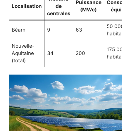
Puissance
Consomm
Localisation
de
(MWc)
équival
centrales
50 000
Béarn
9
63
habitants
Nouvelle-
175 000
Aquitaine
34
200
habitants
(total)