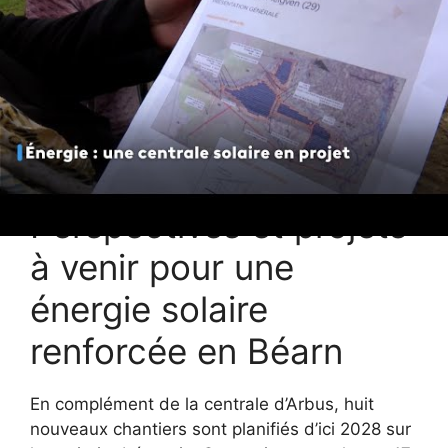
Partenaires impliqués : Enerlandes, Terra
Energies, Incidences, Communauté de
communes
Superficie : 120 hectares
Investissement : 89 millions d’euros
Objectif : autoconsommation collective et
tarif compétitif
Perspectives et projets
à venir pour une
énergie solaire
renforcée en Béarn
En complément de la centrale d’Arbus, huit
nouveaux chantiers sont planifiés d’ici 2028 sur