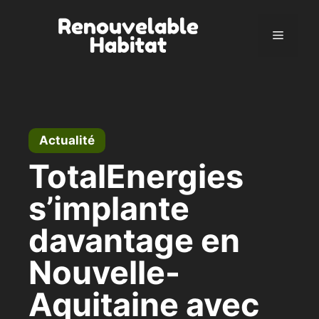
Aller
au
Menu
contenu
Actualité
TotalEnergies
s’implante
davantage en
Nouvelle-
Aquitaine avec