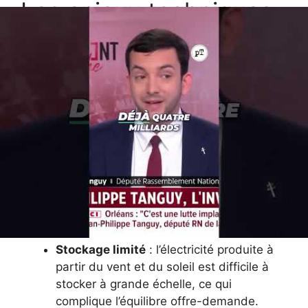
Les enjeux techniques,
sociaux et
environnementaux de
la transition
énergétique en France
Outre l’aspect financier, la montée en puissance
des énergies renouvelables intermittentes
questionne la stabilité du réseau électrique et la
souveraineté énergétique nationale.
Stockage limité
: l’électricité produite à
partir du vent et du soleil est difficile à
stocker à grande échelle, ce qui
complique l’équilibre offre-demande.