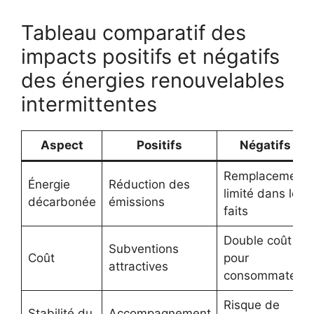
Tableau comparatif des
impacts positifs et négatifs
des énergies renouvelables
intermittentes
Aspect
Positifs
Négatifs
Remplacement
Énergie
Réduction des
limité dans les
décarbonée
émissions
faits
Double coût
Subventions
Coût
pour
attractives
consommateur
Risque de
Stabilité du
Accompagnement