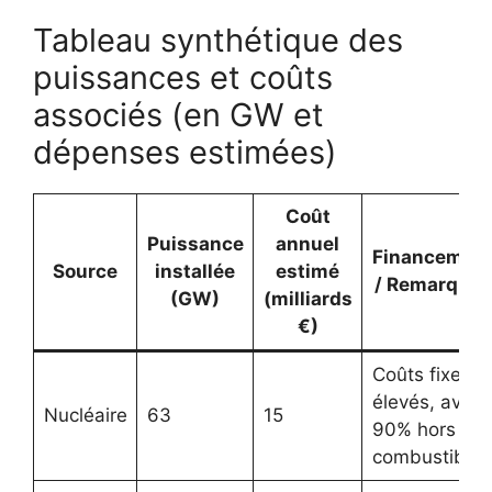
Tableau synthétique des
puissances et coûts
associés (en GW et
dépenses estimées)
Coût
Puissance
annuel
Financemen
Source
installée
estimé
/ Remarques
(GW)
(milliards
€)
Coûts fixes
élevés, avec
Nucléaire
63
15
90% hors
combustible