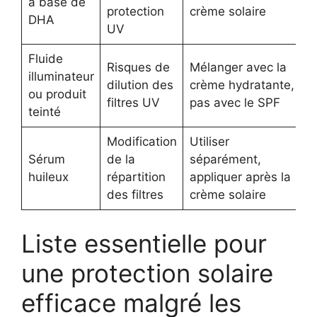
à base de
protection
crème solaire
DHA
UV
Fluide
Risques de
Mélanger avec la
illuminateur
dilution des
crème hydratante,
ou produit
filtres UV
pas avec le SPF
teinté
Modification
Utiliser
Sérum
de la
séparément,
huileux
répartition
appliquer après la
des filtres
crème solaire
Liste essentielle pour
une protection solaire
efficace malgré les