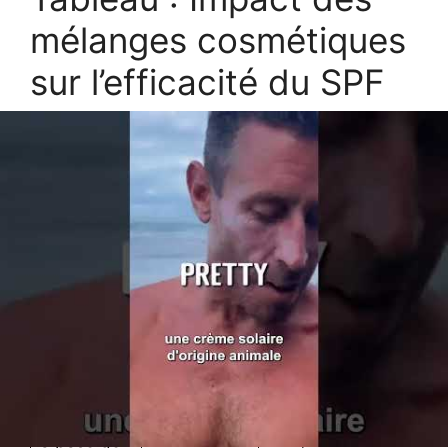
mélanges cosmétiques
sur l’efficacité du SPF
50 et
recommandations
associées
Effet sur la
Type de
protection
Recommandations
produit
solaire SPF
d’usage
mélangé
50
Diminution
Gouttes
significative
Appliquer le soir
bronzantes
de la
seul, rincer avant la