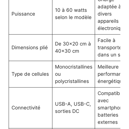
adaptée à
10 à 60 watts
Puissance
divers
selon le modèle
appareils
électroniques
Facile à
De 30×20 cm à
Dimensions plié
transporter
40×30 cm
dans un sac
Monocristallines
Meilleure
Type de cellules
ou
performance
polycristallines
énergétique
Compatibilité
avec
USB-A, USB-C,
Connectivité
smartphones
sorties DC
batteries
externes