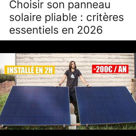
Choisir son panneau
solaire pliable : critères
essentiels en 2026
En 2026, plusieurs critères influencent le choix
d’un panneau solaire pliable efficace et adapté
à l’usage mobile. La puissance, la compatibilité
des ports, la résistance aux conditions
extérieures, et surtout la facilité de pliage sont
des facteurs clés. Le poids reste un élément
déterminant pour les voyageurs souhaitant
alléger leur équipement.
La garantie offerte par le fabricant et la qualité
des matériaux utilisés permettent également
d’assurer la durabilité de l’appareil, même lors