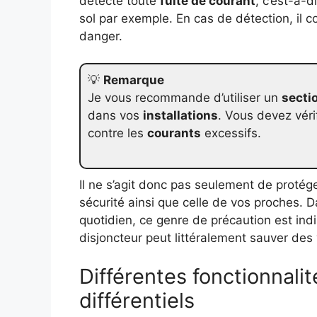
détecte toute
fuite de courant
, c’est-à-d
sol par exemple. En cas de détection, il c
danger.
💡
Remarque
Je vous recommande d’utiliser un
secti
dans vos
installations
. Vous devez véri
contre les
courants
excessifs.
Il ne s’agit donc pas seulement de protége
sécurité ainsi que celle de vos proches. D
quotidien, ce genre de précaution est in
disjoncteur peut littéralement sauver des 
Différentes fonctionnali
différentiels