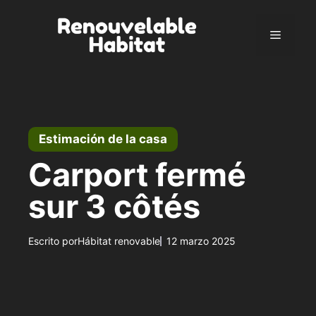
Ir
al
Menú
contenido
Estimación de la casa
Carport fermé
sur 3 côtés
Escrito por
Hábitat renovable
12 marzo 2025