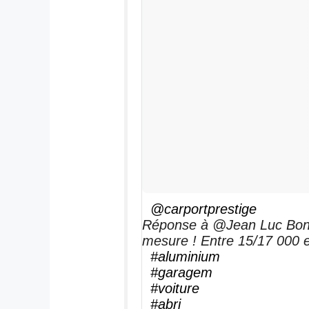
@carportprestige
Réponse à @Jean Luc Bonh
mesure ! Entre 15/17 000 e
#aluminium
#garagem
#voiture
#abri