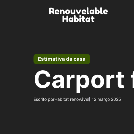
Pular
para
o
conteúdo
Estimativa da casa
Carport 
Escrito por
Habitat renovável
12 março 2025