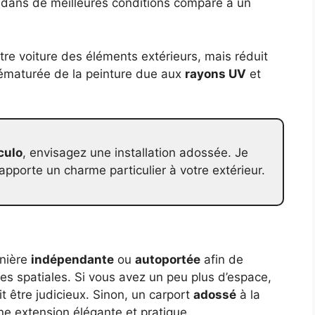
vé dans de meilleures conditions comparé à un
re voiture des éléments extérieurs, mais réduit
rématurée de la peinture due aux
rayons UV
et
culo
, envisagez une installation adossée. Je
apporte un charme particulier à votre extérieur.
anière
indépendante
ou
autoportée
afin de
tes spatiales. Si vous avez un peu plus d’espace,
t être judicieux. Sinon, un carport
adossé
à la
ne extension élégante et pratique.