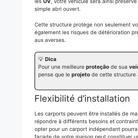
les
UV
, votre véhicule sera ainsi préser
simple abri ouvert.
Cette structure protège non seulement vot
également les risques de détérioration p
aux averses.
💡
Dica
Pour une meilleure
proteção
de sua
veí
pense que le
projeto
de cette structure 
Flexibilité d’installation
Les carports peuvent être installés de m
répondre à différents besoins et contrain
opter pour un carport indépendant pourrai
façade de votre maison peut constituer u