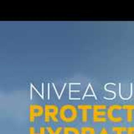
Avantages majeurs du sp
Protection très haute
SPF 50+ con
Hydratation prolongée
pendant 48 
Résistance à l’eau
, indispensable 
Texture légère et non grasse
, pén
Facilité d’application
grâce au form
Compatible avec les peaux sensible
Un format pratique à
vacances