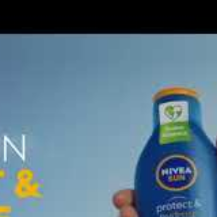
ray Nivea Sun :
tre UVA et UVB
heures grâce à l’acide hyaluronique
pour les activités nautiques
ètre rapidement sans laisser de film collant
at spray pratique sur tout le corps
s et usage familial
 petit prix pour vos