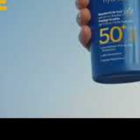
 crucial lors de l’achat des
soins solaires
. Cette
Nivea est proposé à un tarif attractif d’environ
 près de 47% de réduction par rapport au prix
t tarifaire offre une
option accessible
pour les
qualité et économie.
té de se munir d’un produit
protecteur et
 permet de couvrir le visage et le corps,
e partir en excursion ou passer une journée à la
t plus de détails sur le
spray solaire Nivea Sun à
tion solaire optimale
ea Sun SPF 50+, il est essentiel de suivre