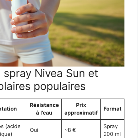
 spray Nivea Sun et
olaires populaires
Résistance
Prix
tation
Format
à l’eau
approximatif
s (acide
Spray
Oui
~8 €
ique)
200 ml