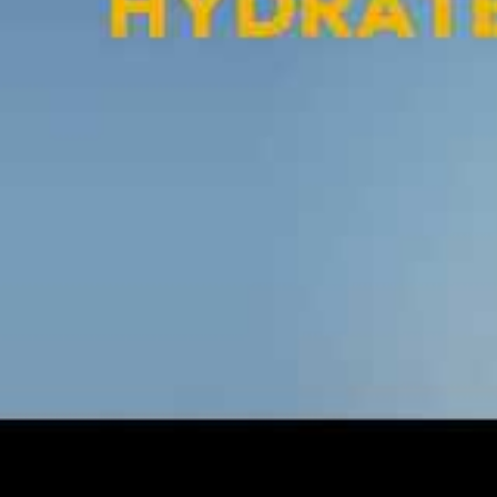
La gestion du budget est souvent un point
année, le spray protecteur & hydratant de 
7,97 euros pour un flacon de 200 ml, soit
habituel de 14,90 euros. Ce positionnemen
familles et les individus soucieux d’allier 
Cette promotion offre donc une opportuni
hydratant
sans compromis. Sa polyvalence
facilitant ainsi la routine solaire avant d
plage. Vous pouvez découvrir cette offre e
prix mini
.
Conseils pour une protec
Pour maximiser les bénéfices du spray Niv
quelques règles d’application :