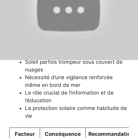
souligne que de nombreuses personnes sont
encore prises au dépourvu par la brûlure
solaire. La
sensibilisation UV
dans cette région
se doit donc d’être renforcée. L’installation des
bornes sur les plages est un pas concret vers
une attitude de
soleil responsable
pour tous,
locaux comme touristes.
Soleil parfois trompeur sous couvert de
nuages
Nécessité d’une vigilance renforcée
même en bord de mer
Le rôle crucial de l’information et de
l’éducation
La protection solaire comme habitude de
vie
Facteur
Conséquence
Recommandation