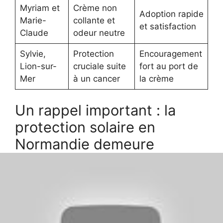
Myriam et
Crème non
Adoption rapide
Marie-
collante et
et satisfaction
Claude
odeur neutre
Sylvie,
Protection
Encouragement
Lion-sur-
cruciale suite
fort au port de
Mer
à un cancer
la crème
Un rappel important : la
protection solaire en
Normandie demeure
essentielle
Si la météo normande peut sembler moins
intense, le soleil y reste un facteur à prendre au
sérieux. Magalie Saint, maire de Lion-sur-Mer,