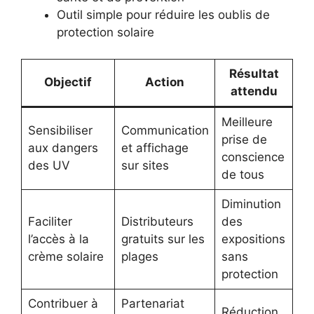
Outil simple pour réduire les oublis de
protection solaire
Résultat
Objectif
Action
attendu
Meilleure
Sensibiliser
Communication
prise de
aux dangers
et affichage
conscience
des UV
sur sites
de tous
Diminution
Faciliter
Distributeurs
des
l’accès à la
gratuits sur les
expositions
crème solaire
plages
sans
protection
Contribuer à
Partenariat
Réduction