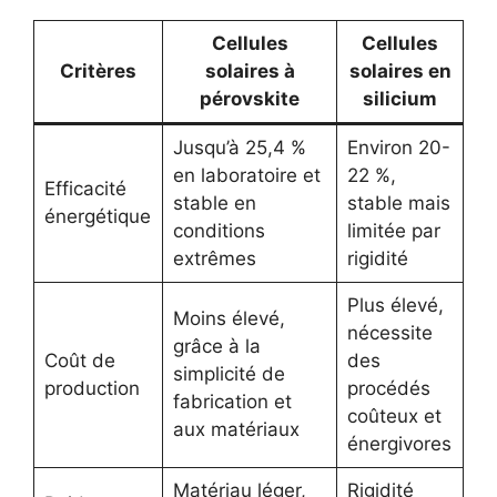
Cellules
Cellules
Critères
solaires à
solaires en
pérovskite
silicium
Jusqu’à 25,4 %
Environ 20-
en laboratoire et
22 %,
Efficacité
stable en
stable mais
énergétique
conditions
limitée par
extrêmes
rigidité
Plus élevé,
Moins élevé,
nécessite
grâce à la
Coût de
des
simplicité de
production
procédés
fabrication et
coûteux et
aux matériaux
énergivores
Matériau léger,
Rigidité