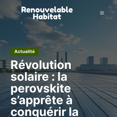
Aller
au
Menu
contenu
Actualité
Révolution
solaire : la
perovskite
s’apprête à
conquérir la