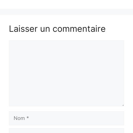
Laisser un commentaire
Commentaire
Nom
E-