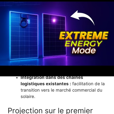
Optimisation continue du rendement :
maintien des performances dans des
environnements réels.
Stabilité à long terme :
résistance accrue
aux conditions climatiques, surtout à la
chaleur et au rayonnement UV.
Réduction des coûts de fabrication :
industrialisation des procédés pour
production à grande échelle.
Certification et normes :
adéquation aux
standards internationaux garantissant
leur sécurité et durabilité.
Intégration dans des chaînes
logistiques existantes :
facilitation de la
transition vers le marché commercial du
solaire.
Projection sur le premier