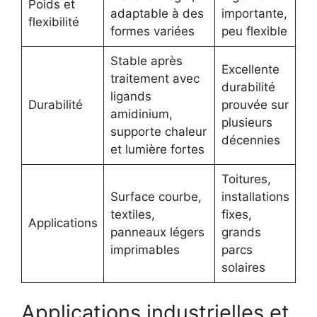
Poids et
adaptable à des
importante,
flexibilité
formes variées
peu flexible
Stable après
Excellente
traitement avec
durabilité
ligands
Durabilité
prouvée sur
amidinium,
plusieurs
supporte chaleur
décennies
et lumière fortes
Toitures,
Surface courbe,
installations
textiles,
fixes,
Applications
panneaux légers
grands
imprimables
parcs
solaires
Applications industrielles et